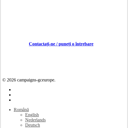
Contactați-ne / puneți o întrebare
© 2026 campaigns-gceurope.
facebook
linkedin
youtube
Close
Română
Menu
English
Nederlands
Deutsch