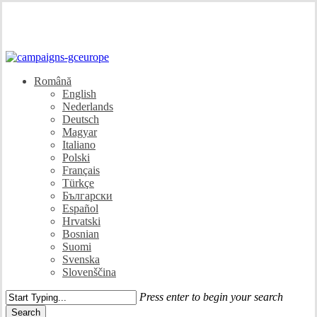
Skip
to
main
content
Menu
Română
English
Nederlands
Deutsch
Magyar
Italiano
Polski
Français
Türkçe
Български
Español
Hrvatski
Bosnian
Suomi
Svenska
Slovenščina
Press enter to begin your search
Search