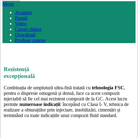
Close
Menu
Search
Avantaje
Premii
Video
Cazuri clinice
Download
Produse conexe
Rezistență
excepțională
Combinația de umplutură ultra-fină tratată cu
tehnologia
FSC
,
pentru o dispersie omogenă și densă, face ca acest compozit
injectabil să fie cel mai rezistent compozit de la GC. Acest lucru
permite
numeroase indicații
: începând cu Clasa I- V, tehnica de
realizare a obturațiilor prin injectare, imobilizări, cimentări și
terminând cu toate indicațiile unui compozit fluid standard.