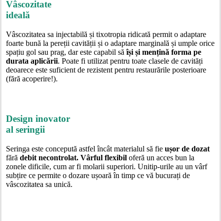
Vâscozitate
ideală
Vâscozitatea sa injectabilă și tixotropia ridicată permit o adaptare
foarte bună la pereții cavității și o adaptare marginală și umple orice
spațiu gol sau prag, dar este capabil să
își și mențină forma pe
durata aplicării
. Poate fi utilizat pentru toate clasele de cavități
deoarece este suficient de rezistent pentru restaurările posterioare
(fără acoperire!).
Design inovator
al seringii
Seringa este concepută astfel încât materialul să fie
ușor de dozat
fără
debit necontrolat.
Vârful flexibil
oferă un acces bun la
zonele dificile, cum ar fi molarii superiori. Unitip-urile au un vârf
subțire ce permite o dozare ușoară în timp ce vă bucurați de
vâscozitatea sa unică.