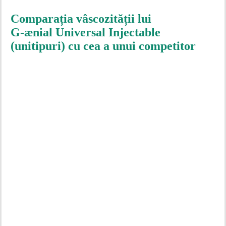
Comparația vâscozității lui
G-ænial Universal Injectable
(unitipuri) cu cea a unui competitor
Play
Play
Video
Video