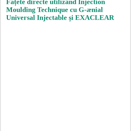
Fațete directe utilizând Injection
Moulding Technique cu G-ænial
Universal Injectable și EXACLEAR
Play
Play
Video
Video