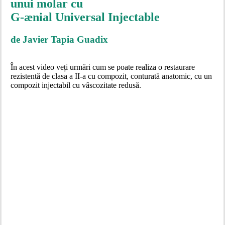
unui molar cu
G-ænial Universal Injectable
de Javier Tapia Guadix
În acest video veți urmări cum se poate realiza o restaurare
rezistentă de clasa a II-a cu compozit, conturată anatomic, cu un
compozit injectabil cu vâscozitate redusă.
Play
Play
Video
Video