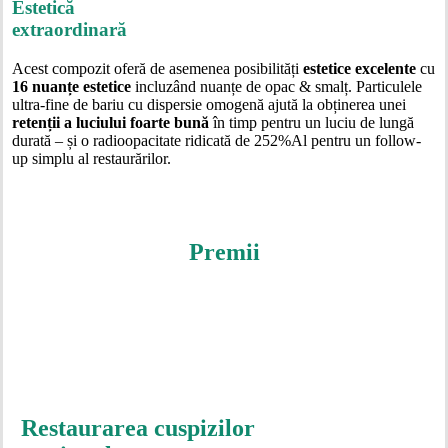
Estetică
extraordinară
Acest compozit oferă de asemenea posibilități
estetice excelente
cu
16 nuanțe estetice
incluzând nuanțe de opac & smalț. Particulele
ultra-fine de bariu cu dispersie omogenă ajută la obținerea unei
retenții a luciului foarte bună
în timp pentru un luciu de lungă
durată – și o radioopacitate ridicată de 252%Al pentru un follow-
up simplu al restaurărilor.
Premii
Restaurarea cuspizilor